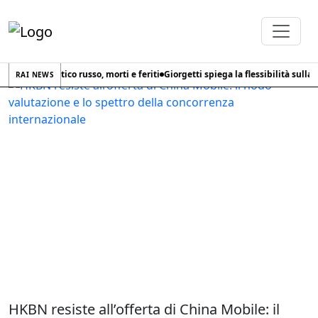
Home
Tag
HKBN
cco missilistico russo, morti e feriti
Giorgetti spiega la flessibilità sulla Dif
RAI NEWS
HKBN resiste all’offerta di China Mobile: il